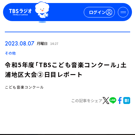
ログイン
マイページ
2023.08.07
月曜日
14:27
新規会員登録
ログイン
その他
令和5年度「TBSこども音楽コンクール」土
浦地区大会②日目レポート
こども音楽コンクール
この記事をシェア
今日の番組表
週間番組表
トピックス
TBS Podcast