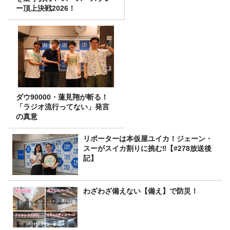
ー頂上決戦2026！
ダウ90000・蓮見翔が斬る！
「ラジオ流行ってない」発言
の真意
リポーターは本仮屋ユイカ！ジェーン・
スーがスイカ割りに挑む‼【#278放送後
記】
わざわざ備えない【備え】で防災！