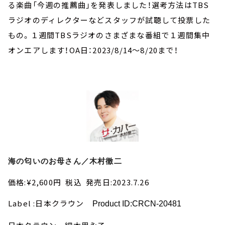
お知らせ
る楽曲「今週の推薦曲」を発表しました！選考方法はTBS
イベント・グッズ
ラジオのディレクターなどスタッフが試聴して投票した
YouTube
もの。１週間TBSラジオのさまざまな番組で１週間集中
会社情報
オンエアします！OA日：2023/8/14～8/20まで！
海の匂いのお母さん／木村徹二
価格:¥2,600円 税込 発売日:2023.7.26
Label :日本クラウン
Product ID:CRCN-20481