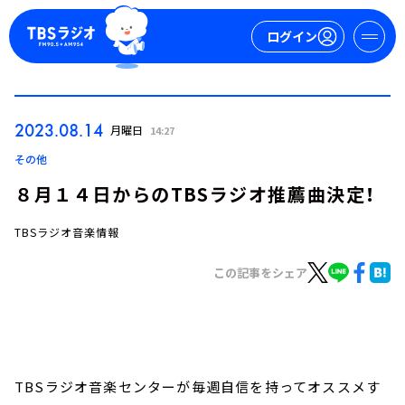
ログイン
マイページ
2023.08.14
月曜日
14:27
新規会員登録
ログイン
その他
８月１４日からのTBSラジオ推薦曲決定！
TBSラジオ音楽情報
この記事をシェア
今日の番組表
週間番組表
トピックス
TBSラジオ音楽センターが毎週自信を持ってオススメす
TBS Podcast