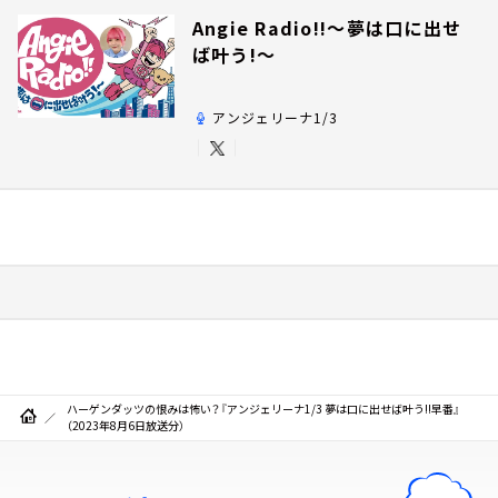
Angie Radio!!～夢は口に出せ
ば叶う!～
アンジェリーナ1/3
ハーゲンダッツの恨みは怖い？『アンジェリーナ1/3 夢は口に出せば叶う!!早番』
（2023年8月6日放送分）