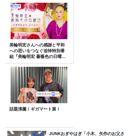
美輪明宏さんへの感謝と平和
への思いをつなぐ追悼特別番
組『美輪明宏 薔薇色の日曜日
～ごきげんよう、ルンルン
～』8/9（日）16時放送
話題沸騰！ギガマート展！
JUNKおぎやはぎ「小木、矢作のお父さ