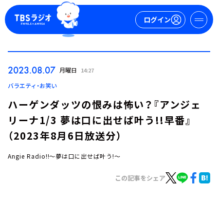
ログイン
マイページ
2023.08.07
月曜日
14:27
新規会員登録
ログイン
バラエティ・お笑い
ハーゲンダッツの恨みは怖い？『アンジェ
リーナ1/3 夢は口に出せば叶う!!早番』
（2023年8月6日放送分）
Angie Radio!!～夢は口に出せば叶う!～
今日の番組表
この記事をシェア
週間番組表
トピックス
TBS Podcast