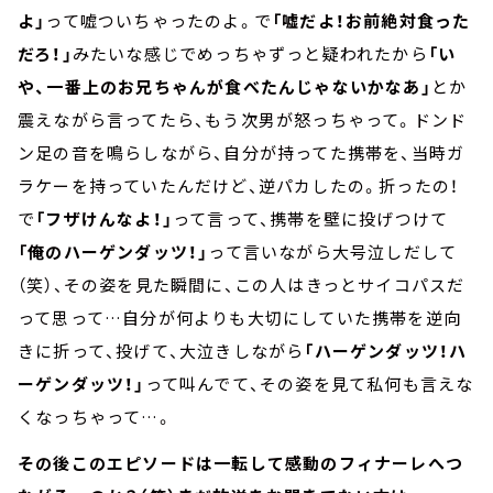
よ」
って嘘ついちゃったのよ。で
「嘘だよ！お前絶対食った
だろ！」
みたいな感じでめっちゃずっと疑われたから
「い
や、一番上のお兄ちゃんが食べたんじゃないかなあ」
とか
震えながら言ってたら、もう次男が怒っちゃって。ドンド
ン足の音を鳴らしながら、自分が持ってた携帯を、当時ガ
ラケーを持っていたんだけど、逆パカしたの。折ったの！
で
「フザけんなよ！」
って言って、携帯を壁に投げつけて
「俺のハーゲンダッツ！」
って言いながら大号泣しだして
（笑）、その姿を見た瞬間に、この人はきっとサイコパスだ
って思って…自分が何よりも大切にしていた携帯を逆向
きに折って、投げて、大泣きしながら
「ハーゲンダッツ！ハ
ーゲンダッツ！」
って叫んでて、その姿を見て私何も言えな
くなっちゃって…。
その後このエピソードは一転して感動のフィナーレへつ