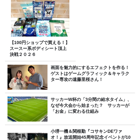
【100円ショップで買える！】
スースー系ボディシート頂上
決戦２０２６
画面を魅力的にするエフェクトを作る！
ゲストはゲームグラフィック＆キャラク
ター専攻の遠藤里桜さん！
サッカーW杯の「3分間の給水タイム」、
なぜ今大会から始まった？ サッカーが
「お金」に変わる仕組み
小堺一機＆関根勤『コサキンDEワァ
オ！』放送開始45周年記念イベントが10