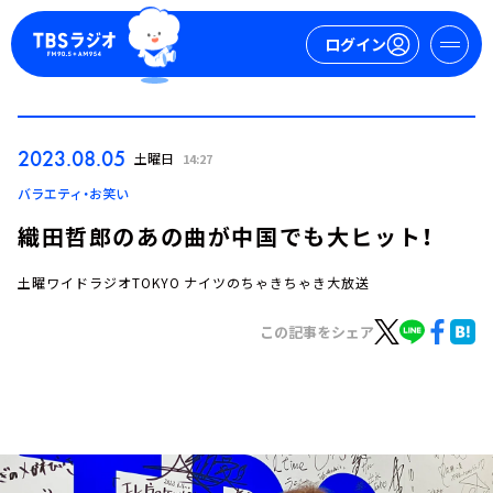
ログイン
マイページ
2023.08.05
土曜日
14:27
新規会員登録
ログイン
バラエティ・お笑い
織田哲郎のあの曲が中国でも大ヒット！
土曜ワイドラジオTOKYO ナイツのちゃきちゃき大放送
この記事をシェア
今日の番組表
週間番組表
トピックス
TBS Podcast