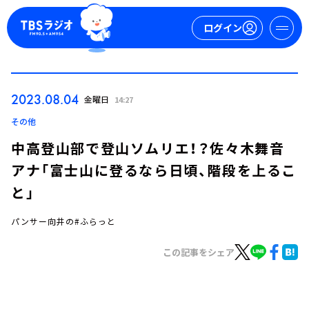
ログイン
マイページ
2023.08.04
金曜日
14:27
新規会員登録
ログイン
その他
中高登山部で登山ソムリエ！？佐々木舞音
アナ「富士山に登るなら日頃、階段を上るこ
と」
パンサー向井の#ふらっと
今日の番組表
この記事をシェア
週間番組表
トピックス
TBS Podcast