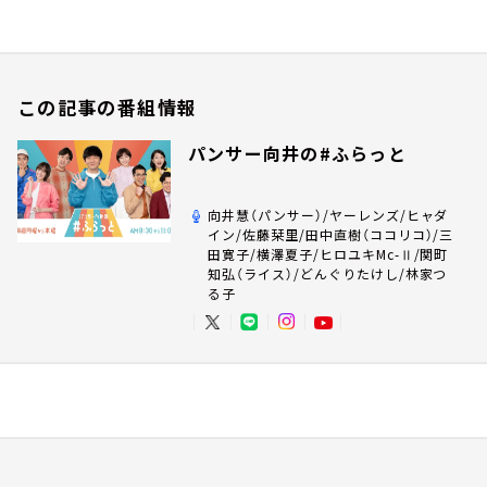
この記事の番組情報
パンサー向井の#ふらっと
向井慧（パンサー）/ヤーレンズ/ヒャダ
イン/佐藤栞里/田中直樹（ココリコ）/三
田寛子/横澤夏子/ヒロユキMc-Ⅱ/関町
知弘（ライス）/どんぐりたけし/林家つ
る子