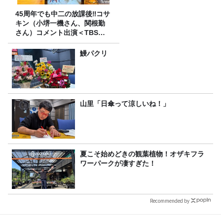
45周年でも中二の放課後‼コサ
キン（小堺一機さん、関根勤
さん）コメント出演＜TBSラ
ジオ番組審議会からのご報告
＞
鰻パクリ
山里「日傘って涼しいね！」
夏こそ始めどきの観葉植物！オザキフラ
ワーパークが凄すぎた！
Recommended by