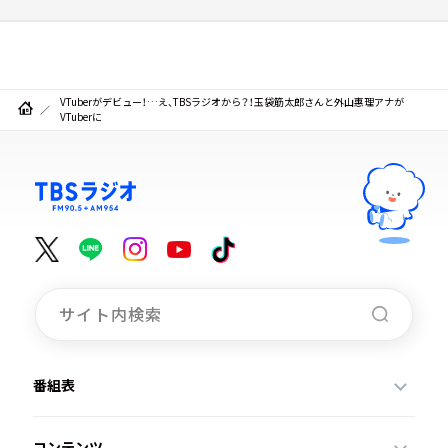
VTuberがデビュー！…え、TBSラジオから？！玉袋筋太郎さんと外山惠理アナが
VTuberに
番組表
コンテンツ