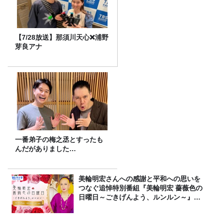
【7/28放送】那須川天心❌浦野
芽良アナ
一番弟子の梅之丞とすったも
んだがありました…
美輪明宏さんへの感謝と平和への思いを
つなぐ追悼特別番組『美輪明宏 薔薇色の
日曜日～ごきげんよう、ルンルン～』
8/9（日）16時放送