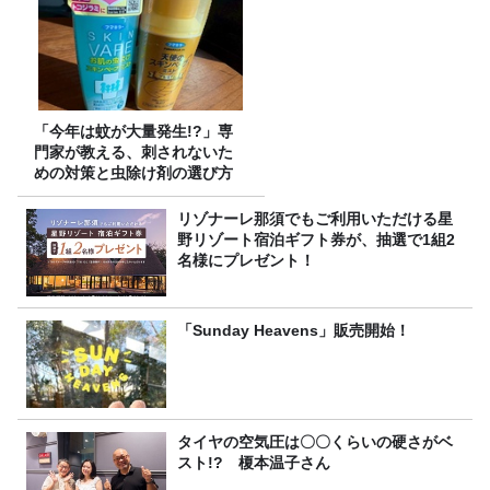
「今年は蚊が大量発生!?」専
門家が教える、刺されないた
めの対策と虫除け剤の選び方
リゾナーレ那須でもご利用いただける星
野リゾート宿泊ギフト券が、抽選で1組2
名様にプレゼント！
「Sunday Heavens」販売開始！
タイヤの空気圧は〇〇くらいの硬さがベ
スト!? 榎本温子さん