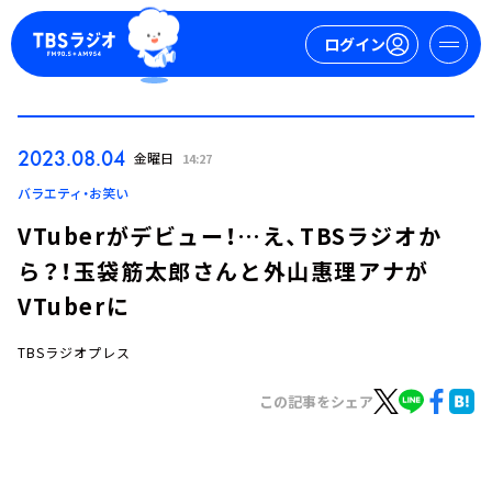
ログイン
マイページ
2023.08.04
金曜日
14:27
新規会員登録
ログイン
バラエティ・お笑い
VTuberがデビュー！…え、TBSラジオか
ら？！玉袋筋太郎さんと外山惠理アナが
VTuberに
TBSラジオプレス
今日の番組表
この記事をシェア
週間番組表
トピックス
TBS Podcast