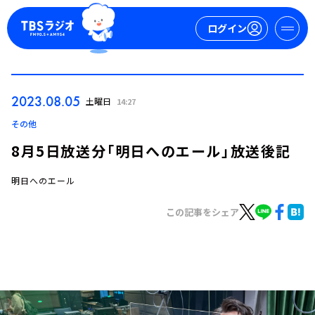
ログイン
マイページ
2023.08.05
土曜日
14:27
新規会員登録
ログイン
その他
8月5日放送分「明日へのエール」放送後記
明日へのエール
この記事をシェア
今日の番組表
週間番組表
トピックス
TBS Podcast