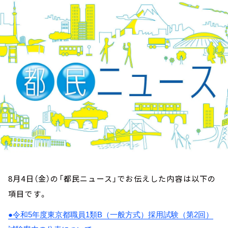
お知らせ
イベント・グッズ
YouTube
会社情報
8月4日（金）の「都民ニュース」でお伝えした内容は以下の
項目です。
●令和
5
年度東京都職員
1
類
B
（一般方式）採用試験（第
2
回）