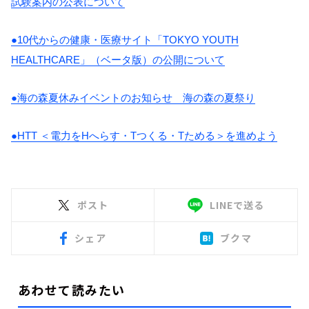
試験案内の公表について
●
10
代からの健康・医療サイト「
TOKYO YOUTH
HEALTHCARE
」（ベータ版）の公開について
●海の森夏休みイベントのお知らせ 海の森の夏祭り
●
HTT
＜電力を
H
へらす・
T
つくる・
T
ためる＞を進めよう
ポスト
LINEで送る
シェア
ブクマ
あわせて読みたい