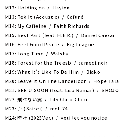
M12: Holding on / Hayien
M13: Tek It (Acoustic) / Cafuné
M14: My Caffeine / Faith Richards
M15: Best Part (feat. H.E.R.) / Daniel Caesar
M16: Feel Good Peace / Big League
M17: Long Time / Walshy
M18: Forest for the Treesb / samedi.noir
M19: What It's Like To Be Him / Biako
M20: Leave It On The Dancefloor / Hope Tala
M21: SEE U SOON (feat. Lisa Remar) / SHOJO
M22: 飛べない翼 / Lily Chou-Chou
M23: ▷ (Saisei) / mol-74
M24: 時計 (2023Ver.) / yeti let you notice
ーーーーーーーーーーーーーーーーーーーーーーーーー