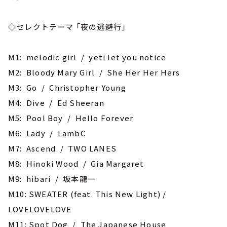
◇セレクトテーマ 「夜の逃避行」
M1: melodic girl / yeti let you notice
M2: Bloody Mary Girl / She Her Her Hers
M3: Go / Christopher Young
M4: Dive / Ed Sheeran
M5: Pool Boy / Hello Forever
M6: Lady / LambC
M7: Ascend / TWO LANES
M8: Hinoki Wood / Gia Margaret
M9: hibari / 坂本龍一
M10: SWEATER (feat. This New Light) /
LOVELOVELOVE
M11: Spot Dog / The Japanese House