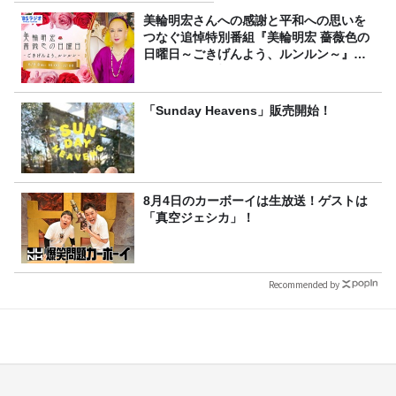
美輪明宏さんへの感謝と平和への思いを
つなぐ追悼特別番組『美輪明宏 薔薇色の
日曜日～ごきげんよう、ルンルン～』
8/9（日）16時放送
「Sunday Heavens」販売開始！
8月4日のカーボーイは生放送！ゲストは
「真空ジェシカ」！
Recommended by