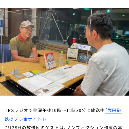
お知らせ
イベント・グッズ
YouTube
会社情報
TBSラジオで金曜午後10時～11時30分に放送中
「武田砂
鉄のプレ金ナイト」
。
7月28日の放送回のゲストは、ノンフィクション作家の高