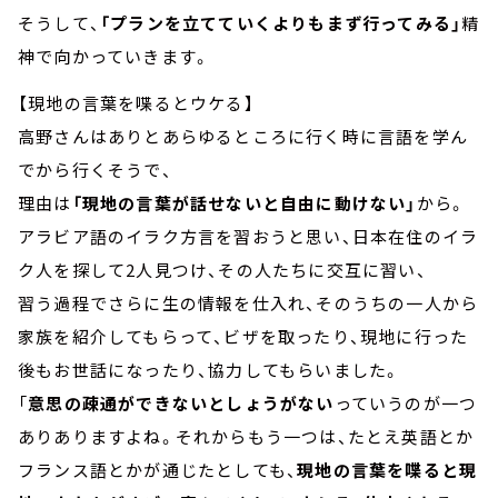
そうして、
「プランを立てていくよりもまず行ってみる」
精
神で向かっていきます。
【現地の言葉を喋るとウケる】
高野さんはありとあらゆるところに行く時に言語を学ん
でから行くそうで、
理由は
「現地の言葉が話せないと自由に動けない」
から。
アラビア語のイラク方言を習おうと思い、日本在住のイラ
ク人を探して2人見つけ、その人たちに交互に習い、
習う過程でさらに生の情報を仕入れ、そのうちの一人から
家族を紹介してもらって、ビザを取ったり、現地に行った
後もお世話になったり、協力してもらいました。
「
意思の疎通ができないとしょうがない
っていうのが一つ
ありありますよね。それからもう一つは、たとえ英語とか
フランス語とかが通じたとしても、
現地の言葉を喋ると現