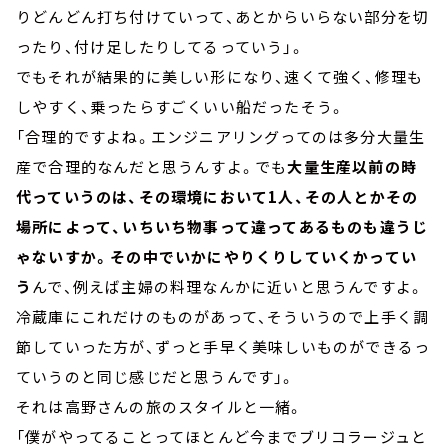
りどんどん打ち付けていって、あとからいらない部分を切
ったり、付け足したりしてるっていう」。
でもそれが結果的に美しい形になり、速くて強く、修理も
しやすく、乗ったらすごくいい船だったそう。
「合理的ですよね。エンジニアリングってのは多分大量生
産で合理的なんだと思うんすよ。でも
大量生産以前の時
代っていうのは、その環境において1人、その人とかその
場所によって、いちいち物事って違ってあるものも違うじ
ゃないすか。その中でいかにやりくりしていくかってい
う
んで、例えば主婦の料理なんかに近いと思うんですよ。
冷蔵庫にこれだけのものがあって、そういうので上手く調
節していった方が、ずっと手早く美味しいものができるっ
ていうのと同じ感じだと思うんです」。
それは高野さんの旅のスタイルと一緒。
「僕がやってることってほとんど今までブリコラージュと