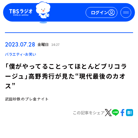
ログイン
マイページ
2023.07.28
金曜日
14:27
新規会員登録
ログイン
バラエティ・お笑い
「僕がやってることってほとんどブリコラ
ージュ」高野秀行が見た“現代最後のカオ
ス”
武田砂鉄のプレ金ナイト
今日の番組表
この記事をシェア
週間番組表
トピックス
TBS Podcast