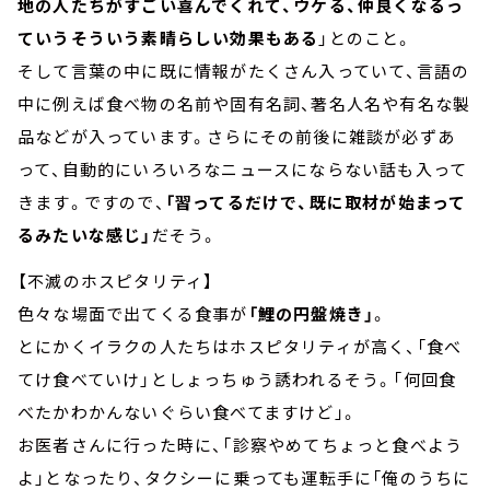
地の人たちがすごい喜んでくれて、ウケる、仲良くなるっ
ていうそういう素晴らしい効果もある
」とのこと。
そして言葉の中に既に情報がたくさん入っていて、言語の
中に例えば食べ物の名前や固有名詞、著名人名や有名な製
品などが入っています。さらにその前後に雑談が必ずあ
って、自動的にいろいろなニュースにならない話も入って
きます。ですので、
「習ってるだけで、既に取材が始まって
るみたいな感じ」
だそう。
【不滅のホスピタリティ】
色々な場面で出てくる食事が
「鯉の円盤焼き」
。
とにかくイラクの人たちはホスピタリティが高く、「食べ
てけ食べていけ」としょっちゅう誘われるそう。「何回食
べたかわかんないぐらい食べてますけど」。
お医者さんに行った時に、「診察やめてちょっと食べよう
よ」となったり、タクシーに乗っても運転手に「俺のうちに