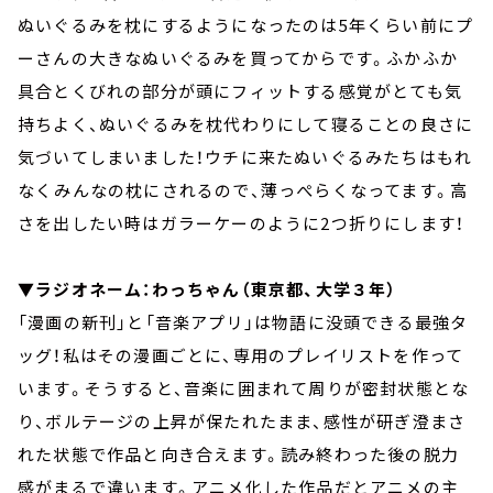
ぬいぐるみを枕にするようになったのは5年くらい前にプ
ーさんの大きなぬいぐるみを買ってからです。ふかふか
具合とくびれの部分が頭にフィットする感覚がとても気
持ちよく、ぬいぐるみを枕代わりにして寝ることの良さに
気づいてしまいました！ウチに来たぬいぐるみたちはもれ
なくみんなの枕にされるので、薄っぺらくなってます。高
さを出したい時はガラーケーのように2つ折りにします！
▼ラジオネーム：わっちゃん（東京都、大学３年）
「漫画の新刊」と「音楽アプリ」は物語に没頭できる最強タ
ッグ！私はその漫画ごとに、専用のプレイリストを作って
います。そうすると、音楽に囲まれて周りが密封状態とな
り、ボルテージの上昇が保たれたまま、感性が研ぎ澄まさ
れた状態で作品と向き合えます。読み終わった後の脱力
感がまるで違います。アニメ化した作品だとアニメの主