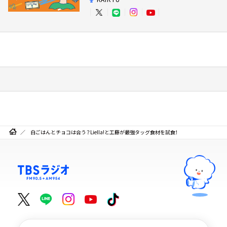
白ごはんとチョコは合う？Liella!と工藤が最強タッグ食材を試食！