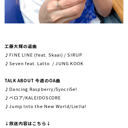
工藤大輝の選曲
♪FINE LINE (feat. Skaai) / SIRUP
♪Seven feat. Latto / JUNG KOOK
TALK ABOUT 今週のOA曲
♪Dancing Raspberry/5yncri5e!
♪ベロア/KALEIDOSCORE
♪Jump Into the New World/Liella!
↓放送内容はこちら↓