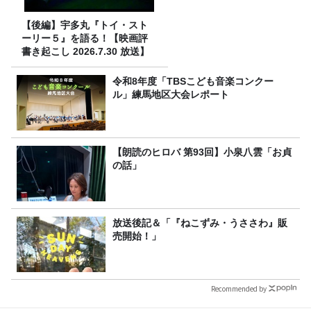
【後編】宇多丸『トイ・スト
ーリー５』を語る！【映画評
書き起こし 2026.7.30 放送】
令和8年度「TBSこども音楽コンクー
ル」練馬地区大会レポート
【朗読のヒロバ 第93回】小泉八雲「お貞
の話」
放送後記＆「『ねこずみ・うささわ』販
売開始！」
Recommended by