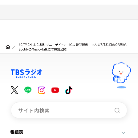
『CITY CHILL CLUB』サニーデイ・サービス 曽我部恵一さんの7月31日のOA回が、
SpotifyのMusic+Talkにて特別公開！
番組表