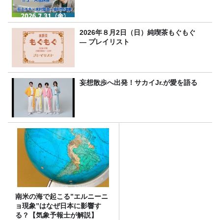
2026年８月2日（日）純喫茶もぐもぐ
― プレイリスト
妄想散歩へ出発！サカイJr.が愛を語る
南米の海で起こる”エルニーニ
ョ現象”はなぜ日本に影響す
る？【気象予報士が解説】