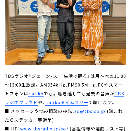
TBSラジオ『ジェーン・スー 生活は踊る』は月～木の11:00
～13:00生放送。 AM954kHz、FM90.5MHz、PCやスマー
トフォンは
radiko
でも。 聴き逃しても過去の音声が
TBS
ラジオクラウド
や、
radikoタイムフリー
で聴けます。
■ メッセージや悩み相談の宛先：
so@tbs.co.jp
(読まれ
たらステッカー等進呈)
■ HP：
www.tbsradio.jp/so/
(番組情報や選曲リスト等)