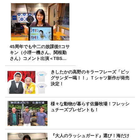
45周年でも中二の放課後‼コサ
キン（小堺一機さん、関根勤
さん）コメント出演＜TBSラ
ジオ番組審議会からのご報告
＞
きしたかの高野のキラーフレーズ「ビッ
グサンダー喝！！」Ｔシャツ新作が発売
決定！
様々な動物が暮らす佐藤牧場！フレッシ
ュチーズプレゼントも！
『大人のラッシュガード』選び！海だけ