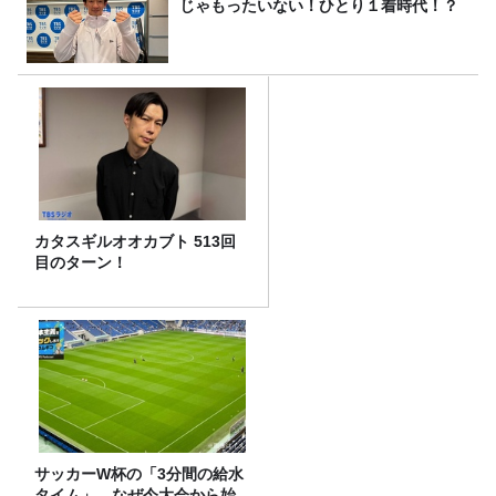
じゃもったいない！ひとり１着時代！？
カタスギルオオカブト 513回
目のターン！
サッカーW杯の「3分間の給水
タイム」、なぜ今大会から始