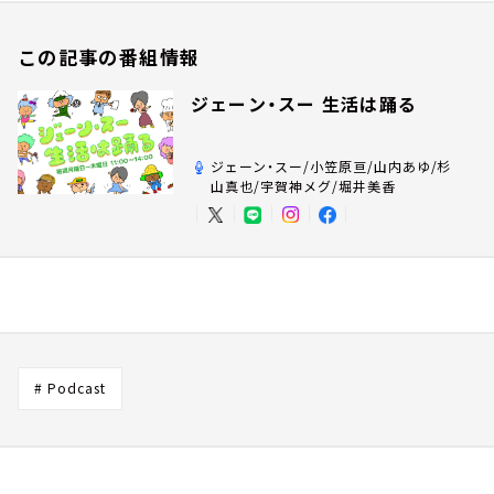
この記事の番組情報
ジェーン・スー 生活は踊る
ジェーン・スー/小笠原亘/山内あゆ/杉
山真也/宇賀神メグ/堀井美香
# Podcast