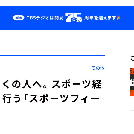
クス
イベント・グッ
ズ
st
YouTube
せ
会社情報
その他
多くの人へ。スポーツ経
行う「スポーツフィー