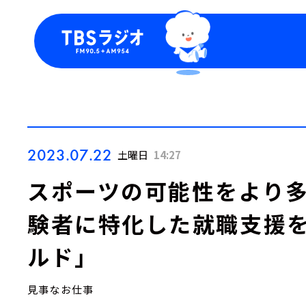
今日の番組表
トピッ
週間番組表
TBS
Podca
お知ら
2023.07.22
土曜日
14:27
スポーツの可能性をより
験者に特化した就職支援を
ルド」
見事なお仕事