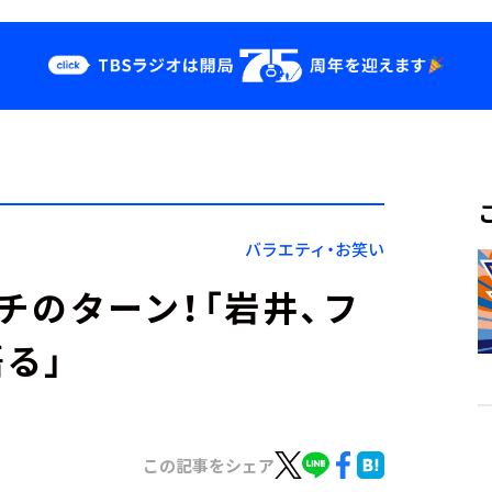
クス
イベント・グッ
ズ
st
YouTube
せ
会社情報
バラエティ・お笑い
イチのターン！「岩井、フ
る」
この記事をシェア