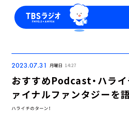
今日の番組表
トピッ
週間番組表
TBS
Podca
お知ら
2023.07.31
月曜日
14:27
おすすめPodcast・ハラ
ァイナルファンタジーを語
ハライチのターン！