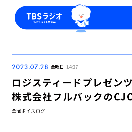
今日の番組表
トピッ
週間番組表
TBS
Podca
お知ら
2023.07.28
金曜日
14:27
ロジスティードプレゼンツ『LO
株式会社フルバックのCJO
金曜ボイスログ