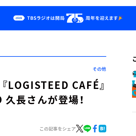
クス
イベント・グッ
ズ
st
YouTube
せ
会社情報
その他
GISTEED CAFÉ』
 久長さんが登場！
この記事をシェア