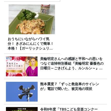
おうちにいながらハワイ気
分！ きざみにんにくで簡単！
本格！【ガーリックシュリン
プ】 桃屋のかんたんレシピ
美輪明宏さんへの感謝と平和への思いを
つなぐ追悼特別番組『美輪明宏 薔薇色の
日曜日～ごきげんよう、ルンルン～』
8/9（日）16時放送
熊本震度７「ずっと救急車のサイレン
が」電話で聞いた、被災地の現状
令和8年度「TBSこども音楽コンクー