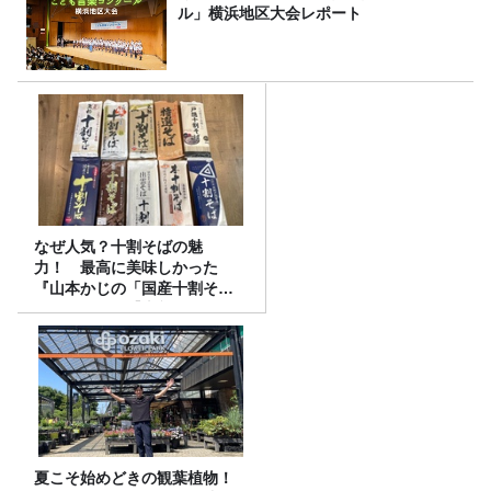
ル」横浜地区大会レポート
なぜ人気？十割そばの魅
力！ 最高に美味しかった
『山本かじの「国産十割そ
ば」』とは？【十割そば10種
食べ比べ】
夏こそ始めどきの観葉植物！