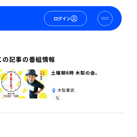
ログイン
この記事の番組情報
土曜朝6時 木梨の会。
木梨憲武