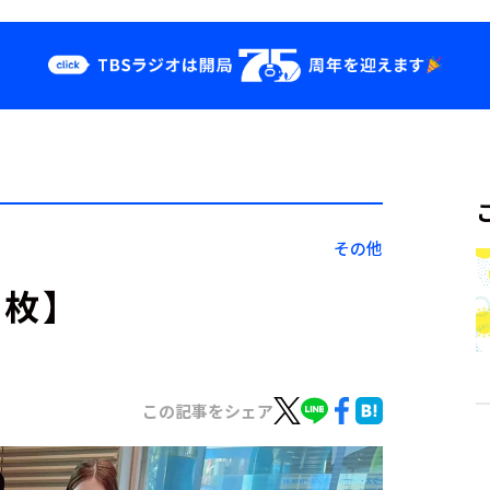
クス
イベント・グッ
ズ
st
YouTube
せ
会社情報
その他
３枚】
この記事をシェア