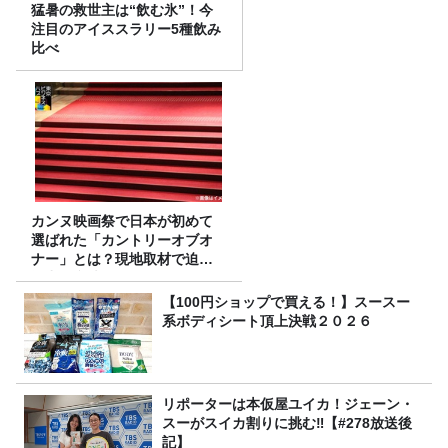
猛暑の救世主は“飲む氷”！今
注目のアイススラリー5種飲み
比べ
カンヌ映画祭で日本が初めて
選ばれた「カントリーオブオ
ナー」とは？現地取材で迫る
選出の意味
【100円ショップで買える！】スースー
系ボディシート頂上決戦２０２６
リポーターは本仮屋ユイカ！ジェーン・
スーがスイカ割りに挑む‼【#278放送後
記】