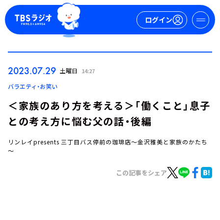
ログイン
マイページ
2023.07.29
土曜日
14:27
新規会員登録
ログイン
バラエティ・お笑い
＜家族のあり方を考える＞「働くこと」息子
との考え方に悩む父の話・後編
リンレイpresents 三丁目バス停前の珈琲店～金沢雅美と家族のかたち
～
この記事をシェア
今日の番組表
週間番組表
トピックス
TBS Podcast