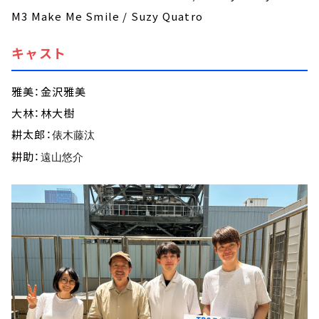
M3 Make Me Smile / Suzy Quatro
キャスト
雅美：金沢雅美
大林：林大樹
耕太郎：
俵木藤汰
耕助：
遠山悠介