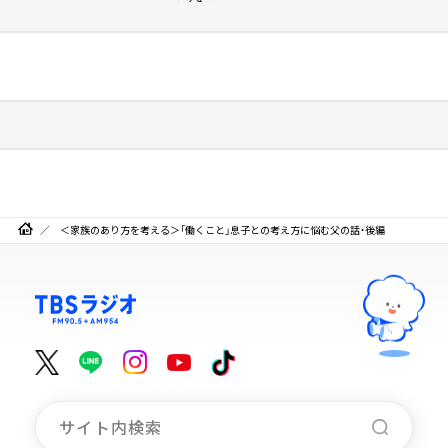
＜家族のあり方を考える＞「働くこと」息子との考え方に悩む父の話・後編