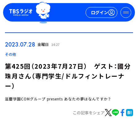
ログイン
マイページ
2023.07.28
金曜日
14:27
新規会員登録
ログイン
その他
第425回（2023年7月27日） ゲスト：國分
珠月さん（専門学生/ドルフィントレーナ
ー）
滋慶学園COMグループ presents あなたの夢はなんですか？
今日の番組表
この記事をシェア
週間番組表
トピックス
TBS Podcast