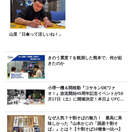
山里「日傘って涼しいね！」
きのう震度７を観測した熊本で、何が起
きたのか
小堺一機＆関根勤『コサキンDEワァ
オ！』放送開始45周年記念イベントが10
月17日（土）に開催決定！本日よりFC先
行受付スタート！
なぜ人気？十割そばの魅力！ 最高に美
味しかった『山本かじの「国産十割そ
ば」』とは？【十割そば10種食べ比べ】