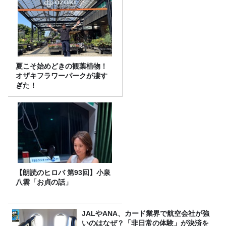
夏こそ始めどきの観葉植物！
オザキフラワーパークが凄す
ぎた！
【朗読のヒロバ 第93回】小泉
八雲「お貞の話」
JALやANA、カード業界で航空会社が強
いのはなぜ？「非日常の体験」が決済を