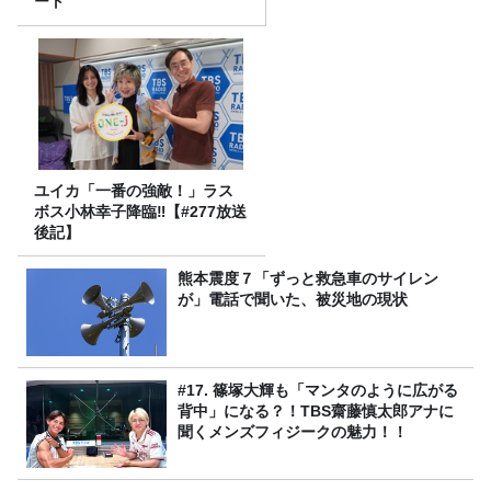
ート
ユイカ「一番の強敵！」ラス
ボス小林幸子降臨‼【#277放送
後記】
熊本震度７「ずっと救急車のサイレン
が」電話で聞いた、被災地の現状
#17. 篠塚大輝も「マンタのように広がる
背中」になる？！TBS齋藤慎太郎アナに
聞くメンズフィジークの魅力！！