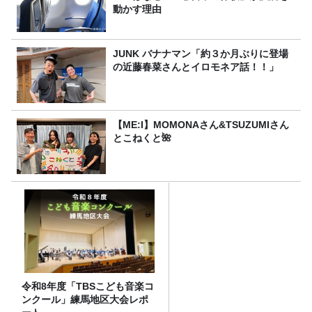
動かす理由
JUNK バナナマン「約３か月ぶりに登場
の近藤春菜さんとイロモネア話！！」
【ME:I】MOMONAさん&TSUZUMIさん
とこねくと🌺
令和8年度「TBSこども音楽コ
ンクール」練馬地区大会レポ