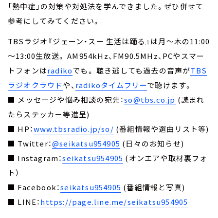
「熱中症」の対策や対処法を学んできました。ぜひ併せて
参考にしてみてください。
TBSラジオ『ジェーン・スー 生活は踊る』は月～木の11:00
～13:00生放送。 AM954kHz、FM90.5MHz、PCやスマー
トフォンは
radiko
でも。 聴き逃しても過去の音声が
TBS
ラジオクラウド
や、
radikoタイムフリー
で聴けます。
■ メッセージや悩み相談の宛先：
so@tbs.co.jp
(読まれ
たらステッカー等進呈)
■ HP：
www.tbsradio.jp/so/
(番組情報や選曲リスト等)
■ Twitter：
@seikatsu954905
(日々のお知らせ)
■ Instagram：
seikatsu954905
(オンエアや取材裏フォ
ト）
■ Facebook：
seikatsu954905
(番組情報と写真)
■ LINE：
https://page.line.me/seikatsu954905