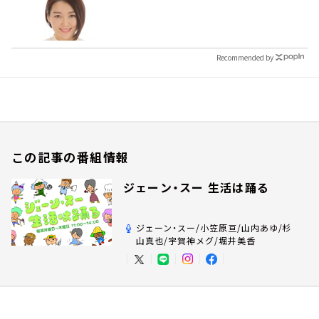
Recommended by
この記事の番組情報
ジェーン・スー 生活は踊る
ジェーン・スー/小笠原亘/山内あゆ/杉
山真也/宇賀神メグ/堀井美香