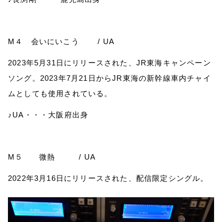
M
４ 会いにいこう
/ UA
2023
年
5
月
31
日にリリースされた、
JR
東海キャンペーン
ソング。
2023
年
7
月
21
日から
JR
東海の新幹線車内チャイ
ムとしても使用されている。
♪
UA
・・・大阪府出身
M
５ 微熱
/ UA
2022
年
3
月
16
日にリリースされた、配信限定シングル。