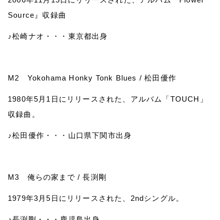
Source
』収録曲
♪松崎ナオ・・・東京都出身
M2
Yokohama Honky Tonk Blues /
松田優作
1980
年
5
月
1
日にリリースされた、アルバム「
TOUCH
」
収録曲。
♪松田優作・・・山口県下関市出身
M3
俺らの家まで
/
長渕剛
1979
年
3
月
5
日にリリースされた、
2nd
シングル。
♪長渕剛・・・鹿児島出身