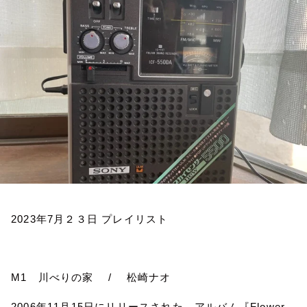
お知らせ
イベント・グッズ
YouTube
会社情報
2023
年
7
月２３日
プレイリスト
M1
川べりの家
/
松崎ナオ
2006
年
11
月
15
日にリリースされた、アルバム『
Flower