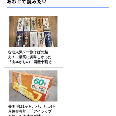
あわせて読みたい
なぜ人気？十割そばの魅
力！ 最高に美味しかった
『山本かじの「国産十割そ
ば」』とは？【十割そば10種
食べ比べ】
長ネギは1ヶ月、バナナは4ヶ
月保存可能！「アイラップ」