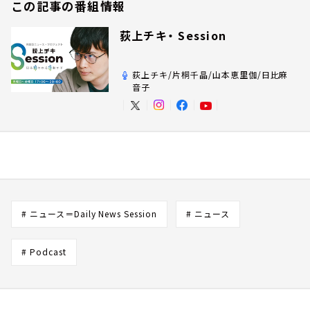
この記事の番組情報
荻上チキ・ Session
荻上チキ/片桐千晶/山本恵里伽/日比麻
音子
# ニュース＝Daily News Session
# ニュース
# Podcast