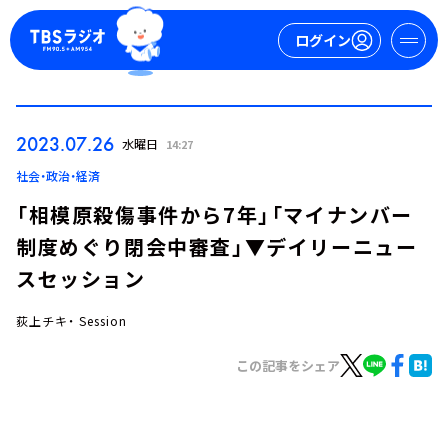
ログイン
マイページ
2023.07.26
水曜日
14:27
新規会員登録
ログイン
社会・政治・経済
「相模原殺傷事件から7年」「マイナンバー
制度めぐり閉会中審査」▼デイリーニュー
スセッション
荻上チキ・ Session
今日の番組表
この記事をシェア
週間番組表
トピックス
TBS Podcast