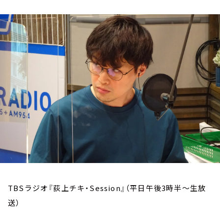
お知らせ
イベント・グッズ
YouTube
会社情報
TBSラジオ『荻上チキ・Session』（平日午後3時半～生放
送）