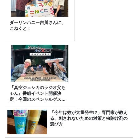
ダーリンハニー吉川さんに、
こねくと！
『真空ジェシカのラジオ父ち
ゃん』番組イベント開催決
定！今回のスペシャルゲスト
は、タカアンドトシ！
「今年は蚊が大量発生!?」専門家が教え
る、刺されないための対策と虫除け剤の
選び方