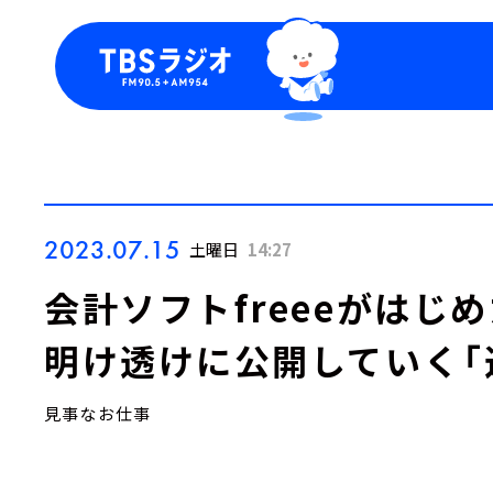
今日の番組表
トピッ
週間番組表
TBS
Podca
お知ら
2023.07.15
土曜日
14:27
会計ソフトfreeeがはじ
明け透けに公開していく「
見事なお仕事