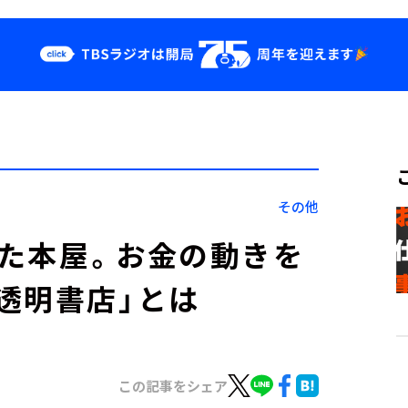
クス
イベント・グッ
ズ
st
YouTube
せ
会社情報
その他
めた本屋。お金の動きを
透明書店」とは
この記事をシェア