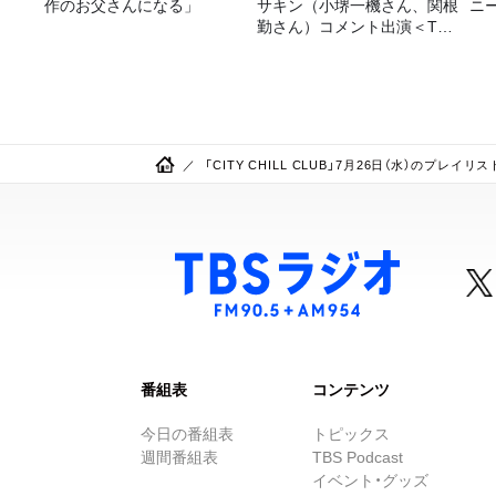
作のお父さんになる」
サキン（小堺一機さん、関根
ニ
勤さん）コメント出演＜TBS
ラジオ番組審議会からのご報
告＞
「CITY CHILL CLUB」7月26日（水）のプレイリス
番組表
コンテンツ
今日の番組表
トピックス
週間番組表
TBS Podcast
イベント・グッズ