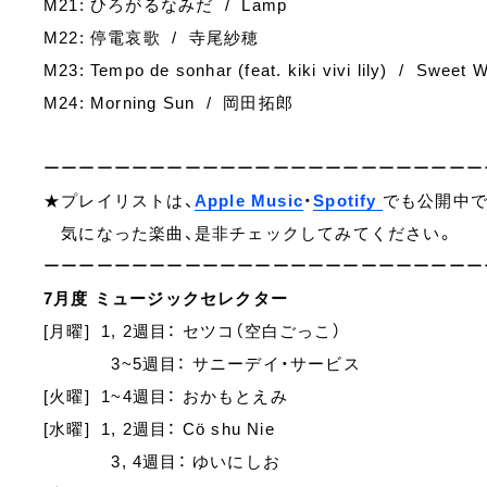
M21: ひろがるなみだ / Lamp
M22: 停電哀歌 / 寺尾紗穂
M23: Tempo de sonhar (feat. kiki vivi lily) / Sweet W
M24: Morning Sun / 岡田拓郎
ーーーーーーーーーーーーーーーーーーーーーーーーー
★プレイリストは、
Apple Music
・
Spotify
でも公開中で
気になった楽曲、是非チェックしてみてください。
ーーーーーーーーーーーーーーーーーーーーーーーーー
7月度 ミュージックセレクター
[月曜] 1, 2週目： セツコ（空白ごっこ）
3~5週目： サニーデイ・サービス
[火曜] 1~4週目： おかもとえみ
[水曜] 1, 2週目： Cö shu Nie
3, 4週目： ゆいにしお