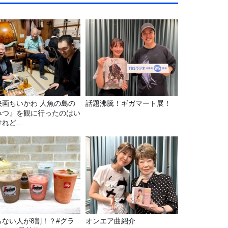
映画ちいかわ 人魚の島の
話題沸騰！ギガマート展！
みつ』を観に行ったのはい
けれど…
らない人が8割！？#グラ
オンエア曲紹介