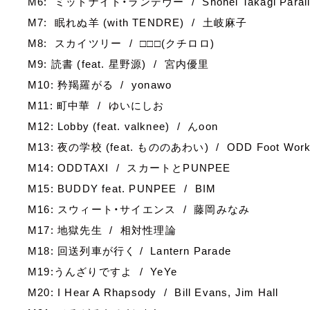
M6: ミッドナイト・ランデヴー / Shohei Takagi Parallel
M7: 眠れぬ羊 (with TENDRE) / 土岐麻子
M8: スカイツリー / □□□(クチロロ)
M9: 読書 (feat. 星野源) / 宮内優里
M10: 矜羯羅がる / yonawo
M11: 町中華 / ゆいにしお
M12: Lobby (feat. valknee) / んoon
M13: 夜の学校 (feat. もののあわい) / ODD Foot Wor
M14: ODDTAXI / スカートとPUNPEE
M15: BUDDY feat. PUNPEE / BIM
M16: スウィート・サイエンス / 藤岡みなみ
M17: 地獄先生 / 相対性理論
M18: 回送列車が行く / Lantern Parade
M19:うんざりですよ / YeYe
M20: I Hear A Rhapsody / Bill Evans, Jim Hall