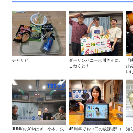
チャリピ
ダーリンハニー吉川さんに、
『
こねくと！
ひ
い
JUNKおぎやはぎ「小木、矢
45周年でも中二の放課後‼コ
知