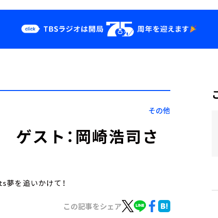
クス
イベント・グッ
ズ
st
YouTube
せ
会社情報
その他
日） ゲスト：岡崎浩司さ
ts夢を追いかけて！
この記事をシェア