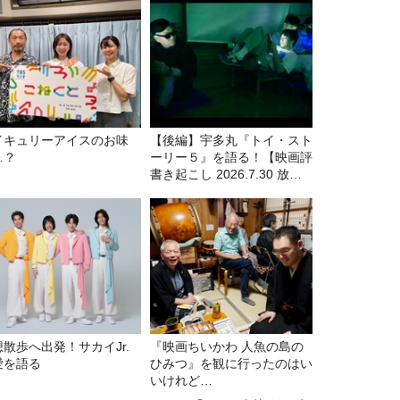
イキュリーアイスのお味
【後編】宇多丸『トイ・スト
…？
ーリー５』を語る！【映画評
書き起こし 2026.7.30 放
送】
想散歩へ出発！サカイJr.
『映画ちいかわ 人魚の島の
愛を語る
ひみつ』を観に行ったのはい
いけれど…