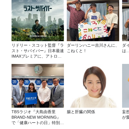
リドリー・スコット監督『ラ
ダーリンハニー吉川さんに、
ダ
スト・サバイバー』日本最速
こねくと！
は
IMAXプレミアに、アトロク
リスナー60名をご招待！
TBSラジオ『大島由香里
腸と肝臓の関係
妄
BRAND-NEW MORNING』
が
で「健康ハートの日」特別企
画を8/10（月）に放送