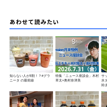
あわせて読みたい
知らない人が8割！？#グラ
特集「ニュース座談会」木村
サ
ニータ の最前線
草太×奥村奈津美
水
始
金