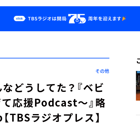
クス
イベント・グッ
ズ
st
YouTube
せ
会社情報
その他
んなどうしてた？『ベビ
応援Podcast～』略
p【TBSラジオプレス】