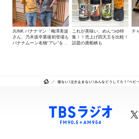
JUNK バナナマン「梅澤美波
これが美味い、めんつゆ特
チ
さん、乃木坂卒業後初登場も
集！！売上げ四天王を比較！
バナナムーン名物“アレ”を喰
話題の唐船峡も
らう」
寝ない！泣き止まない！みんなどうしてた？『ベビーの