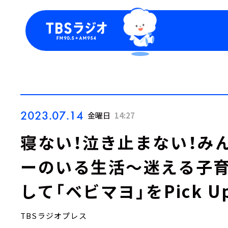
今日の番組表
トピッ
週間番組表
TBS
Podca
お知ら
2023.07.14
金曜日
14:27
寝ない！泣き止まない！み
ーのいる生活～迷える子育て
して「ベビマヨ」をPick U
TBSラジオプレス