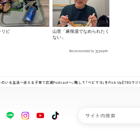
ャリピ
山里「麻辣湯でなめられたく
ない」
Recommended by
いる生活～迷える子育て応援Podcast～』略して「ベビマヨ」をPick Up【TBSラジ