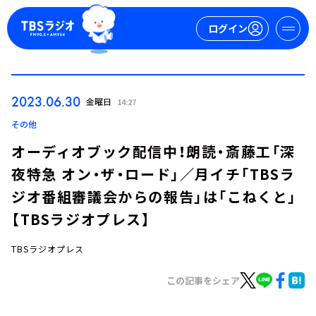
ログイン
マイページ
2023.06.30
金曜日
14:27
新規会員登録
ログイン
その他
オーディオブック配信中！朗読・斎藤工「深
夜特急 オン・ザ・ロード」／月イチ「TBSラ
ジオ番組審議会からの報告」は「こねくと」
【TBSラジオプレス】
TBSラジオプレス
今日の番組表
週間番組表
この記事をシェア
トピックス
TBS Podcast