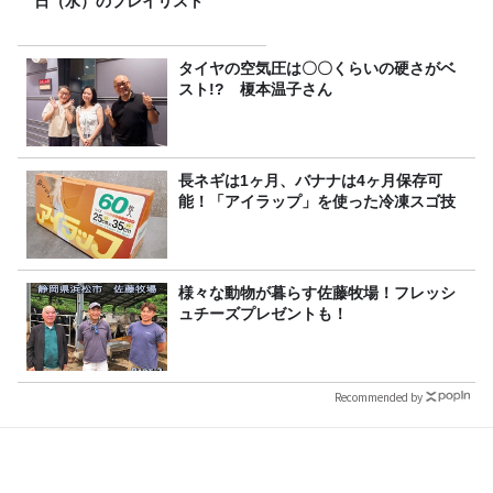
日（水）のプレイリスト
タイヤの空気圧は〇〇くらいの硬さがベ
スト!? 榎本温子さん
長ネギは1ヶ月、バナナは4ヶ月保存可
能！「アイラップ」を使った冷凍スゴ技
様々な動物が暮らす佐藤牧場！フレッシ
ュチーズプレゼントも！
Recommended by