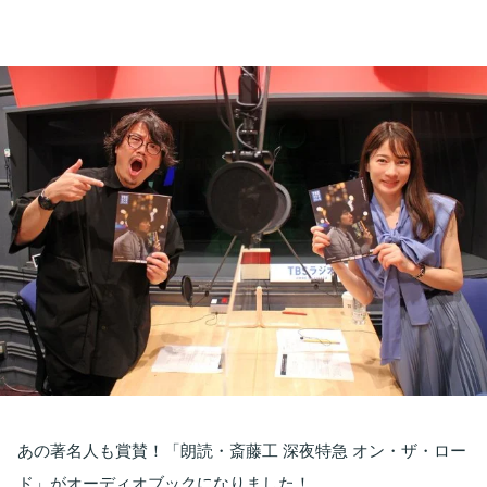
お知らせ
イベント・グッズ
YouTube
会社情報
あの著名人も賞賛！「朗読・斎藤工 深夜特急 オン・ザ・ロー
ド」がオーディオブックになりました！