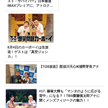
スト・サバイバー』日本最速
IMAXプレミアに、アトロクリ
スナー60名をご招待！
8月4日のカーボーイは生放
送！ゲストは「真空ジェシ
カ」！
【7/28放送】那須川天心❌浦野芽良アナ
#17. 篠塚大輝も「マンタのように広がる
背中」になる？！TBS齋藤慎太郎アナに
聞くメンズフィジークの魅力！！