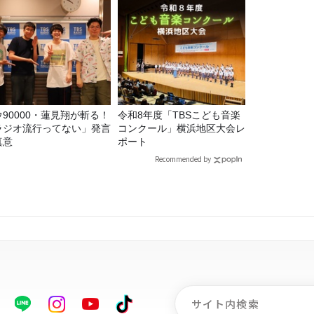
ウ90000・蓮見翔が斬る！
令和8年度「TBSこども音楽
ラジオ流行ってない」発言
コンクール」横浜地区大会レ
真意
ポート
Recommended by