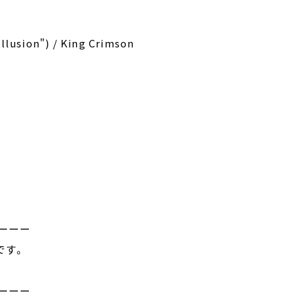
lusion") / King Crimson
ーーー
です。
ーーー