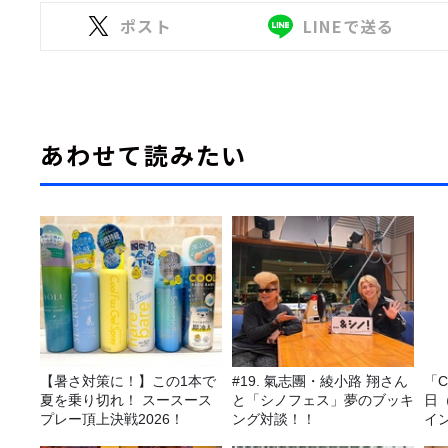
ポスト
LINEで送る
あわせて読みたい
【暑さ対策に！】この1本で
#19. 氣志團・綾小路 翔さん
「C
夏を乗り切れ！ スースース
と「シノフェス」夢のブッキ
日
プレー頂上決戦2026！
ング対談！！
イ
ト