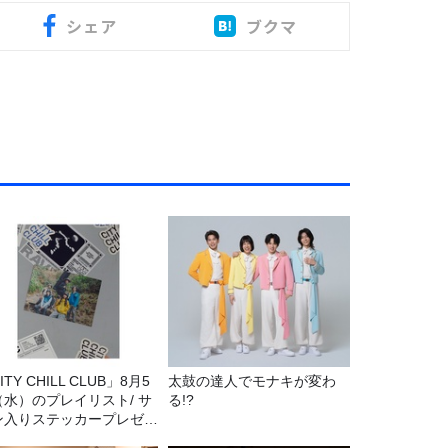
シェア
ブクマ
ITY CHILL CLUB」8月5
太鼓の達人でモナキが変わ
（水）のプレイリスト/ サ
る!?
ン入りステッカープレゼン
有り