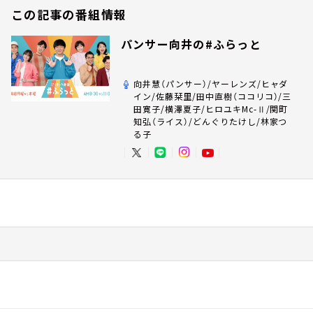
この記事の番組情報
パンサー向井の#ふらっと
向井慧（パンサー）/ヤーレンズ/ヒャダ
イン/佐藤栞里/田中直樹（ココリコ）/三
田寛子/横澤夏子/ヒロユキMc-Ⅱ/関町
知弘（ライス）/どんぐりたけし/林家つ
る子