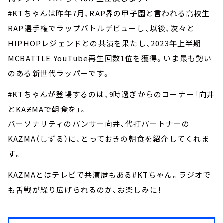
#KTちゃんは昨年7月、RAP界の甲子園と言われる高校生
RAP選手権でラップバトルデビューし、以後、次々と
HIPHOPレジェンドとの共演を果たし、2023年上半期
MCBATTLE YouTube再生回数1位を獲得。いま最も勢い
のある新世代ラッパーです。
#KTちゃんが登場するのは、9時過ぎからのコーナー「向井
とKAƵMAで朝食を」。
パーソナリティのパンサー向井、代打パートナーの
KAƵMA（しずる）に、とっておきの朝食を紹介してくれま
す。
KAƵMAとはテレビで共演歴もある#KTちゃん。ラジオで
も舌戦が繰り広げられるのか、お楽しみに！