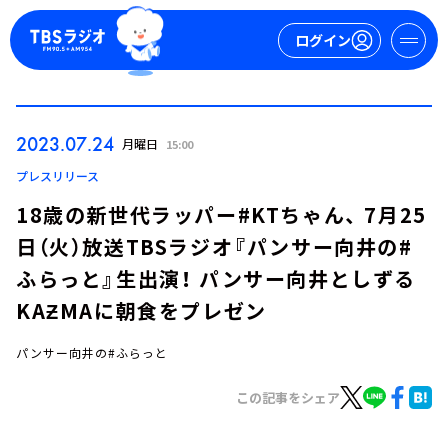
ログイン
マイページ
2023.07.24
月曜日
15:00
新規会員登録
ログイン
プレスリリース
18歳の新世代ラッパー#KTちゃん、 7月25
日（火）放送TBSラジオ『パンサー向井の#
ふらっと』生出演！ パンサー向井としずる
KAƵMAに朝食をプレゼン
パンサー向井の#ふらっと
今日の番組表
週間番組表
この記事をシェア
トピックス
TBS Podcast