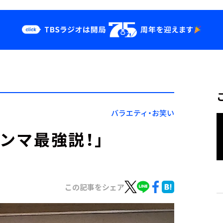
クス
イベント・グッ
ズ
st
YouTube
せ
会社情報
バラエティ・お笑い
ヤンマ最強説！」
この記事をシェア