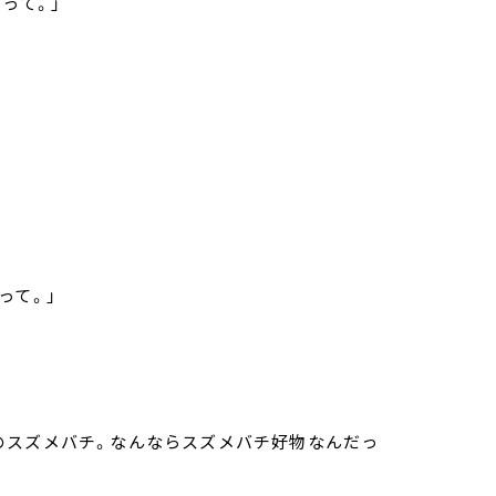
って。」
って。」
のスズメバチ。なんならスズメバチ好物なんだっ