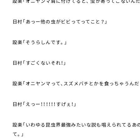
設楽「オニヤンマ肩に付けてると、
虫が寄ってこないんだ
日村「あっー他の虫がビビってってこと？」
設楽「そうらしんです。」
日村「すごくないそれ！」
設楽「オニヤンマって、スズメバチとかを食っちゃうんだ
日村「えっー！！！！！！すげぇ！」
設楽「いわゆる昆虫界最強みたいな説も唱えられてるあ
て。」