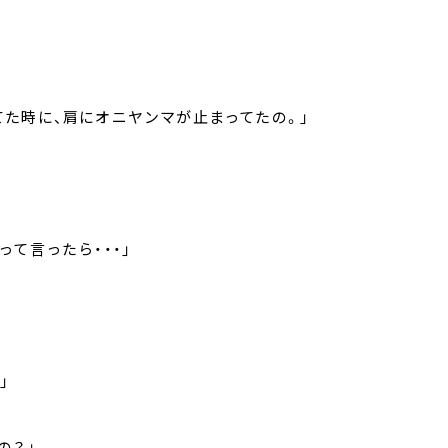
た時に、肩にオニヤンマが止まってたの。」
て言ったら・・・」
」
の？」