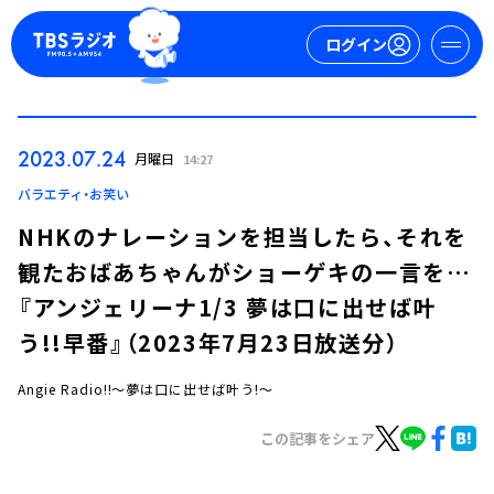
ログイン
マイページ
2023.07.24
月曜日
14:27
新規会員登録
ログイン
バラエティ・お笑い
NHKのナレーションを担当したら、それを
観たおばあちゃんがショーゲキの一言を…
『アンジェリーナ1/3 夢は口に出せば叶
う!!早番』（2023年7月23日放送分）
Angie Radio!!～夢は口に出せば叶う!～
今日の番組表
週間番組表
この記事をシェア
トピックス
TBS Podcast