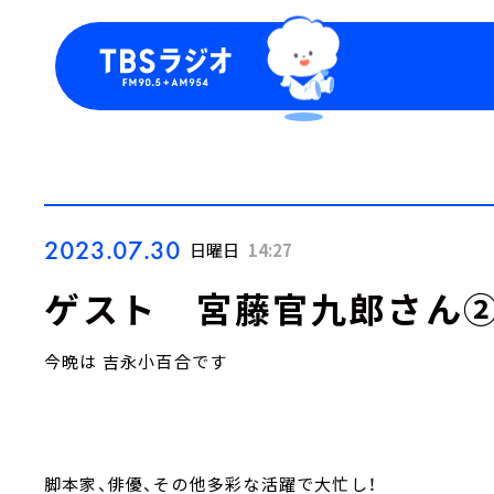
今日の番組表
トピッ
週間番組表
TBS
Podca
お知ら
2023.07.30
日曜日
14:27
ゲスト 宮藤官九郎さん
今晩は 吉永小百合です
脚本家、俳優、その他多彩な活躍で大忙し！