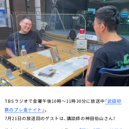
お知らせ
イベント・グッズ
YouTube
会社情報
TBSラジオで金曜午後10時～11時30分に放送中
「武田砂
鉄のプレ金ナイト」
。
7月21日の放送回のゲストは、講談師の神田伯山さん！