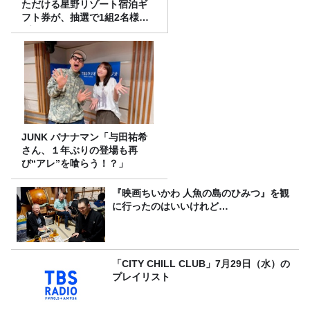
ただける星野リゾート宿泊ギ
フト券が、抽選で1組2名様に
プレゼント！
JUNK バナナマン「与田祐希
さん、１年ぶりの登場も再
び“アレ”を喰らう！？」
『映画ちいかわ 人魚の島のひみつ』を観
に行ったのはいいけれど…
「CITY CHILL CLUB」7月29日（水）の
プレイリスト