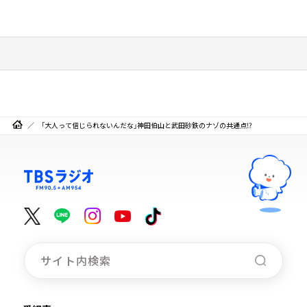
「大人って信じられないんだな」神田伯山と武田砂鉄のナゾの共通点⁉