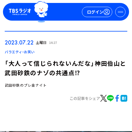
ログイン
マイページ
2023.07.22
土曜日
14:27
新規会員登録
ログイン
バラエティ・お笑い
「大人って信じられないんだな」神田伯山と
武田砂鉄のナゾの共通点⁉
武田砂鉄のプレ金ナイト
この記事をシェア
今日の番組表
週間番組表
トピックス
TBS Podcast