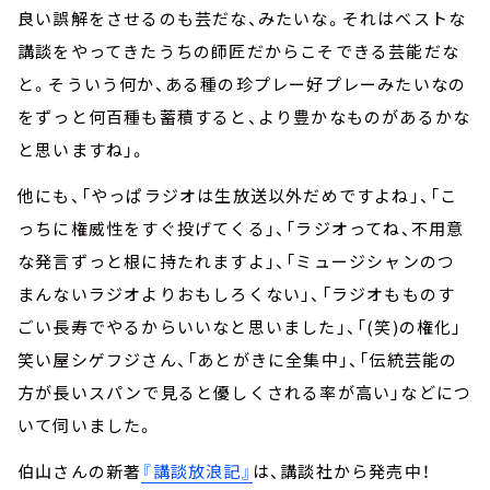
良い誤解をさせるのも芸だな、みたいな。それはベストな
講談をやってきたうちの師匠だからこそできる芸能だな
と。そういう何か、ある種の珍プレー好プレーみたいなの
をずっと何百種も蓄積すると、より豊かなものがあるかな
と思いますね」。
他にも、「やっぱラジオは生放送以外だめですよね」、「こ
っちに権威性をすぐ投げてくる」、「ラジオってね、不用意
な発言ずっと根に持たれますよ」、「ミュージシャンのつ
まんないラジオよりおもしろくない」、「ラジオもものす
ごい長寿でやるからいいなと思いました」、「(笑)の権化」
笑い屋シゲフジさん、「あとがきに全集中」、「伝統芸能の
方が長いスパンで見ると優しくされる率が高い」などにつ
いて伺いました。
伯山さんの新著
『講談放浪記』
は、講談社から発売中！