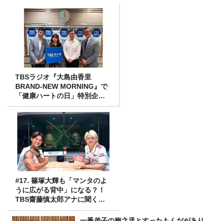
TBSラジオ『大島由香里
BRAND-NEW MORNING』で
「健康ハートの日」特別企画
を8/10（月）に放送
#17. 篠塚大輝も「マンタのよ
うに広がる背中」になる？！
TBS齋藤慎太郎アナに聞くメ
ンズフィジークの魅力！！
一番弟子の梅之丞とすったもんだがあり