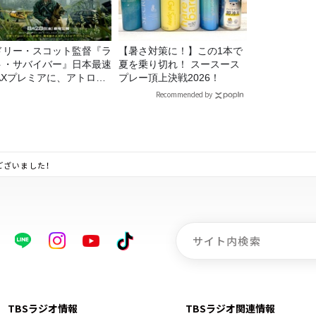
ドリー・スコット監督『ラ
【暑さ対策に！】この1本で
ト・サバイバー』日本最速
夏を乗り切れ！ スースース
MAXプレミアに、アトロク
プレー頂上決戦2026！
スナー60名をご招待！
Recommended by
ございました！
TBSラジオ情報
TBSラジオ関連情報