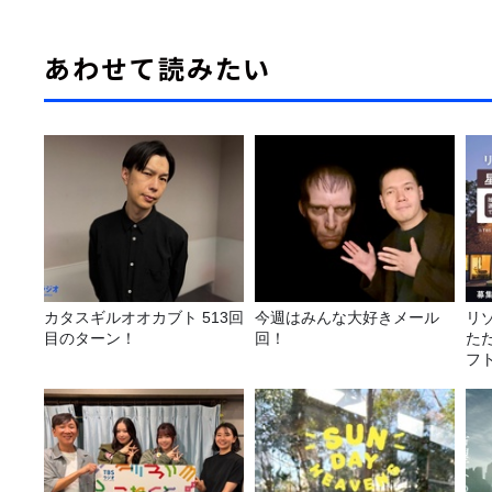
あわせて読みたい
カタスギルオオカブト 513回
今週はみんな大好きメール
リ
目のターン！
回！
た
フ
に