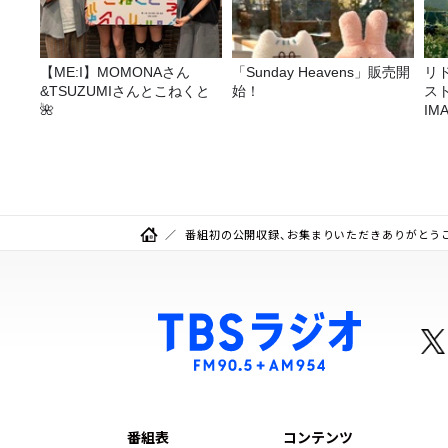
【ME:I】MOMONAさん
「Sunday Heavens」販売開
リ
&TSUZUMIさんとこねくと
始！
ス
🌺
I
リ
番組初の公開収録、お集まりいただきありがとう
番組表
コンテンツ