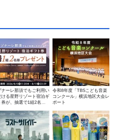
ゾナーレ那須でもご利用い
令和8年度「TBSこども音楽
だける星野リゾート宿泊ギ
コンクール」横浜地区大会レ
ト券が、抽選で1組2名様
ポート
プレゼント！