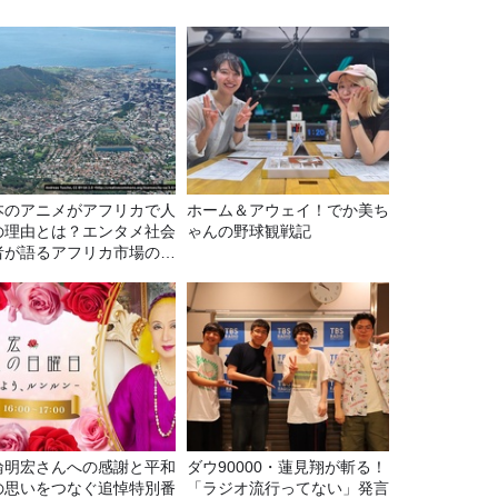
本のアニメがアフリカで人
ホーム＆アウェイ！でか美ち
の理由とは？エンタメ社会
ゃんの野球観戦記
者が語るアフリカ市場のリ
ル
輪明宏さんへの感謝と平和
ダウ90000・蓮見翔が斬る！
の思いをつなぐ追悼特別番
「ラジオ流行ってない」発言