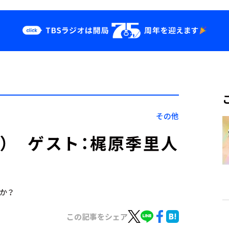
クス
イベント・グッ
ズ
st
YouTube
せ
会社情報
その他
0日） ゲスト：梶原季里人
すか？
この記事をシェア