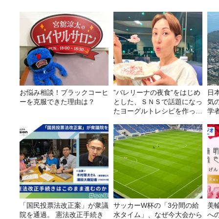
お悩み相談！ブラックコーヒ
”バレリーナの夜食”をはじめ
日
ーを克服できた理由は？
とした、ＳＮＳで話題になっ
気
たヨーグルトレシピを作って
学
みた！
ア
「国民投票法改正案」が衆議
サッカーW杯の「3分間の給
美
院を通過。 憲法改正手続き
水タイム」、なぜ今大会から
へ