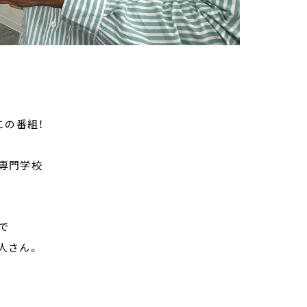
この番組！
専門学校
で
人さん。