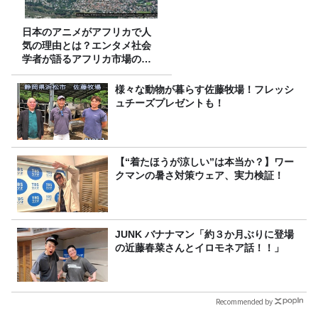
日本のアニメがアフリカで人
気の理由とは？エンタメ社会
学者が語るアフリカ市場のリ
アル
様々な動物が暮らす佐藤牧場！フレッシ
ュチーズプレゼントも！
【“着たほうが涼しい”は本当か？】ワー
クマンの暑さ対策ウェア、実力検証！
JUNK バナナマン「約３か月ぶりに登場
の近藤春菜さんとイロモネア話！！」
Recommended by