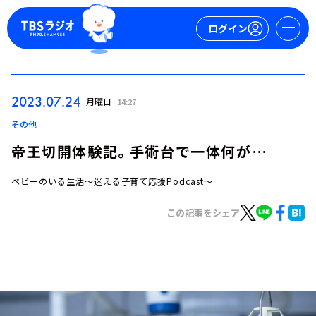
ログイン
マイページ
2023.07.24
月曜日
14:27
新規会員登録
ログイン
その他
帝王切開体験記。手術台で一体何が…
ベビーのいる生活～迷える子育て応援Podcast～
この記事をシェア
今日の番組表
週間番組表
トピックス
TBS Podcast