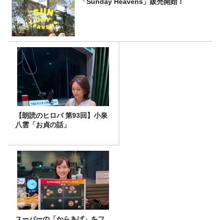
「Sunday Heavens」販売開始！
【朗読のヒロバ 第93回】小泉
八雲「お貞の話」
スーパーの「からあげ」をフ