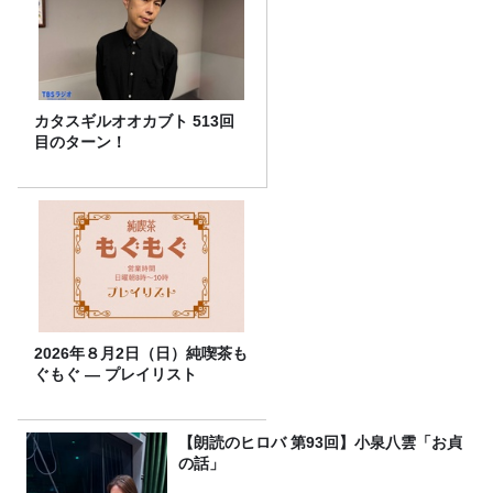
カタスギルオオカブト 513回
目のターン！
2026年８月2日（日）純喫茶も
ぐもぐ ― プレイリスト
【朗読のヒロバ 第93回】小泉八雲「お貞
の話」