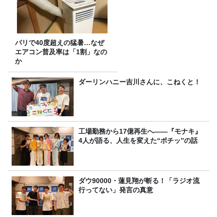
パリで40度超えの猛暑…なぜ
エアコン普及率は「1割」なの
か
ダーリンハニー吉川さんに、こねくと！
工場勤務から17億再生へ——『モナキ』
4人が語る、人生を変えた“ポチッ”の話
ダウ90000・蓮見翔が斬る！「ラジオ流
行ってない」発言の真意