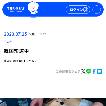
ログイン
マイページ
2023.07.25
火曜日
14:27
新規会員登録
ログイン
その他
韓国珍道中
俺達には土曜日しかない
この記事をシェア
今日の番組表
週間番組表
トピックス
TBS Podcast