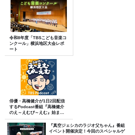
令和8年度「TBSこども音楽コ
ンクール」横浜地区大会レポ
ート
俳優・高橋健介が1日2回配信
するPodcast番組『高橋健介
のえ～えむぴ～えむ』始まり
ます
『真空ジェシカのラジオ父ちゃん』番組
イベント開催決定！今回のスペシャルゲ