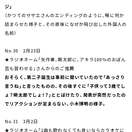
ジ」
（かつてのサザエさんのエンディングのように、喉に何か
詰まらせた様子と、その直後になぜか飛び出した外国人の
名前）
No.30 2月23日
★ラジオネーム「矢作兼、朔太郎に、アキラ100％のおぼん
芸も習わせる」さんからのご推薦
おそらく、第二子誕生は事前に聞いていたので「あっさり
言うね」と言ったものの、その後すぐに「子供って3歳でし
ょ？朔太郎でしょ！？」ととぼけたり、発表が突然だったの
でリアクションが定まらない、小木博明の様子。
No.31 3月2日
★ラジオネーム「1曲も歌わなくても良いならカラオケに