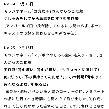
No.24 2月16日
★ラジオネーム「野方女子」さんからのご推薦
くしゃみをしてから鼻歌を口ずさむ矢作兼
（アンガールズ田中氏が話しているにも関わらず、ポッド
キャストの収録を終わらせる斬新な手法）
No.25 2月16日
★ラジオネーム「マンボウやしろの髪の毛入りチョコ」さ
んからのご推薦
矢作兼「背中痒い。背中が痒い。（※ちょっと間あけて）
俺、だって、孫の手持ってんだぜ？」／小木博明「背中って
痒くなるよね。年取ると」
（最新語・流行させたい語大賞のコーナーの時、ノミネート
作品に注目すべき時間にも関わらず飛び出した、矢作氏こ
れまで知られなかった衝撃の告白と、それに負けじと明か