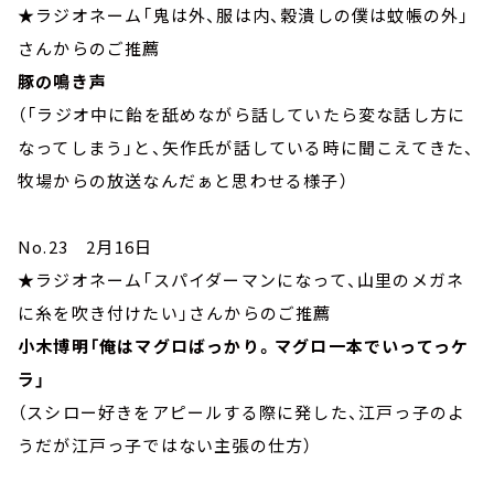
★ラジオネーム「鬼は外、服は内、穀潰しの僕は蚊帳の外」
さんからのご推薦
豚の鳴き声
（「ラジオ中に飴を舐めながら話していたら変な話し方に
なってしまう」と、矢作氏が話している時に聞こえてきた、
牧場からの放送なんだぁと思わせる様子）
No.23 2月16日
★ラジオネーム「スパイダーマンになって、山里のメガネ
に糸を吹き付けたい」さんからのご推薦
小木博明「俺はマグロばっかり。マグロ一本でいってっケ
ラ」
（スシロー好きをアピールする際に発した、江戸っ子のよ
うだが江戸っ子ではない主張の仕方）