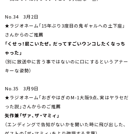
No.34 3月2日
★ラジオネーム「15年ぶり3度目の鬼ギャルへの土下座」
さんからのご推薦
「くせっ！屁こいたぜ。だってすごいウンコしたくなっち
ゃった」
（別に放送中に言う事ではないのに口にするというアナー
キーな姿勢）
No.35 3月9日
★ラジオネーム「おぎやはぎのM-1大阪9点、実はヤラセだ
った説」さんからのご推薦
矢作兼「ザァ、ザ・マミィ」
（エンディングで告知がないかを聞いた時に飛び出した、
ゲストの「ザ・マミィ」をより強調する言葉）