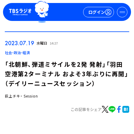
ログイン
マイページ
2023.07.19
水曜日
14:27
新規会員登録
ログイン
社会・政治・経済
「北朝鮮、弾道ミサイルを2発 発射」「羽田
空港第2ターミナル およそ3年ぶりに再開」
（デイリーニュースセッション）
荻上チキ・ Session
今日の番組表
この記事をシェア
週間番組表
トピックス
TBS Podcast