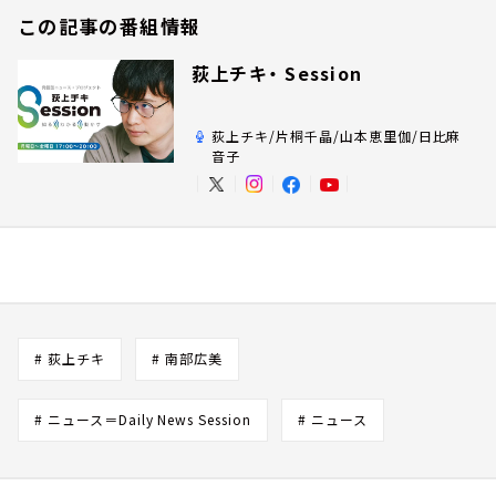
この記事の番組情報
荻上チキ・ Session
荻上チキ/片桐千晶/山本恵里伽/日比麻
音子
# 荻上チキ
# 南部広美
# ニュース＝Daily News Session
# ニュース