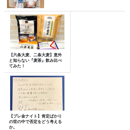
【六条大麦、二条大麦】意外
と知らない『麦茶』飲み比べ
てみた！
【プレ金ナイト】肯定ばかり
の世の中で否定をどう考える
か。