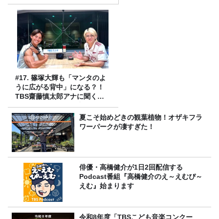
#17. 篠塚大輝も「マンタのよ
うに広がる背中」になる？！
TBS齋藤慎太郎アナに聞くメ
ンズフィジークの魅力！！
夏こそ始めどきの観葉植物！オザキフラ
ワーパークが凄すぎた！
俳優・高橋健介が1日2回配信する
Podcast番組『高橋健介のえ～えむぴ～
えむ』始まります
令和8年度「TBSこども音楽コンクー