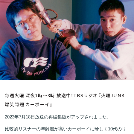
お知らせ
イベント・グッズ
YouTube
会社情報
毎週火曜 深夜1時～3時 放送中！TBSラジオ『火曜JUNK
爆笑問題 カーボーイ』
2023年7月18日放送の再編集版がアップされました。
比較的リスナーの年齢層が高いカーボーイに珍しく10代のリ