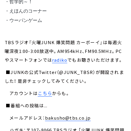
・哲学的～！ 
・えほんのコーナー 
・ウーパンゲーム
TBSラジオ『火曜JUNK 爆笑問題 カーボーイ』は毎週火
曜深夜1:00-3:00放送中。AM954kHz、FM90.5MHz。PC
やスマートフォンでは
radiko
でもお聴きいただけます。
■JUNKの公式Twitter（@JUNK_TBSR）が開設されま
した！ 是非チェックしてみてください。
アカウントは
こちら
からも。
■番組への投稿は...
メールアドレス：
bakusho@tbs.co.jp
ハガキ：〒107-8066 TBSラジオ 「火曜JUNK 爆笑問題