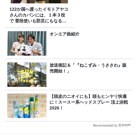
122か国へ渡ったイモトアヤコ
さんのカバンには、１本３役
で 普段使いも防災にもなる最
強の棒が入っていた！
オンエア曲紹介
放送後記＆「『ねこずみ・うささわ』販
売開始！」
【頭皮のニオイにも】頭もヒンヤリ快適
に！スースー系ヘッドスプレー 頂上決戦
2026！
Recommended by